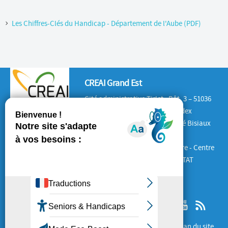
Les Chiffres-Clés du Handicap - Département de l'Aube (PDF)
CREAI Grand Est
Cité administrative Tirlet : Bât. 3 – 51036
CHALONS-EN-CHAMPAGNE Cedex
Antenne Lorraine : 132 rue André Bisiaux
54320 Maxéville
Antenne Alsace : Place de la Gare - Centre
d'Affaires le 1840 – 67600 SELESTAT
SUIVEZ-NOUS
Mentions Légales
Cookies
Plan du site